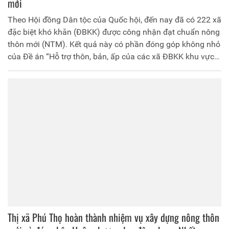
mới
Theo Hội đồng Dân tộc của Quốc hội, đến nay đã có 222 xã
đặc biệt khó khăn (ĐBKK) được công nhận đạt chuẩn nông
thôn mới (NTM). Kết quả này có phần đóng góp không nhỏ
của Đề án “Hỗ trợ thôn, bản, ấp của các xã ĐBKK khu vực
biên giới, vùng núi, vùng bãi ngang ven biển và hải đảo xây
dựng NTM và giảm nghèo bền vững giai đoạn 2018 -
2020” (gọi tắt là Đề án 1385).
Thị xã Phú Thọ hoàn thành nhiệm vụ xây dựng nông thôn