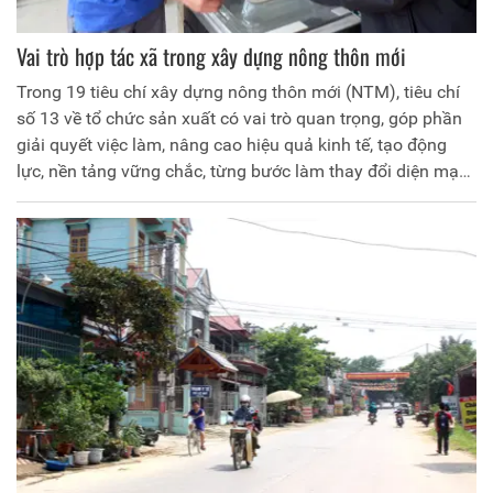
Vai trò hợp tác xã trong xây dựng nông thôn mới
Trong 19 tiêu chí xây dựng nông thôn mới (NTM), tiêu chí
số 13 về tổ chức sản xuất có vai trò quan trọng, góp phần
giải quyết việc làm, nâng cao hiệu quả kinh tế, tạo động
lực, nền tảng vững chắc, từng bước làm thay đổi diện mạo
nông thôn. Tại huyện Yên Lập, 100% xã đã hoàn thành tiêu
chí số 13, nhờ có sự đóng góp tích cực của các HTX qua
việc đổi mới, nâng cao chất lượng hoạt động, chuyển đổi
mô hình, ứng dụng công nghệ cao vào sản xuất đã góp
phần nâng cao thu nhập cho người dân, thúc đẩy quá trình
xây dựng NTM.