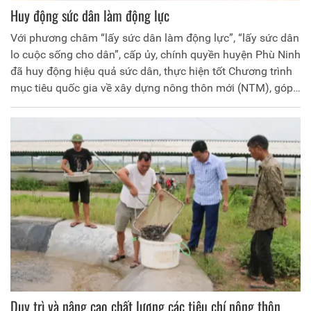
Huy động sức dân làm động lực
Với phương châm “lấy sức dân làm động lực”, “lấy sức dân
lo cuộc sống cho dân”, cấp ủy, chính quyền huyện Phù Ninh
đã huy động hiệu quả sức dân, thực hiện tốt Chương trình
mục tiêu quốc gia về xây dựng nông thôn mới (NTM), góp
phần phát triển kinh tế- xã hội và làm thay đổi “bộ mặt”
nhiều vùng quê.
Duy trì và nâng cao chất lượng các tiêu chí nông thôn