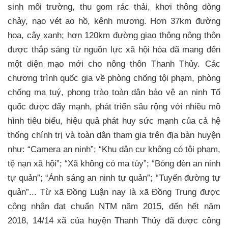
sinh môi trường, thu gom rác thải, khơi thông dòng
chảy, nạo vét ao hồ, kênh mương. Hơn 37km đường
hoa, cây xanh; hơn 120km đường giao thông nông thôn
được thắp sáng từ nguồn lực xã hội hóa đã mang đến
một diện mạo mới cho nông thôn Thanh Thủy. Các
chương trình quốc gia về phòng chống tội phạm, phòng
chống ma tuý, phong trào toàn dân bảo vệ an ninh Tổ
quốc được đẩy mạnh, phát triển sâu rộng với nhiều mô
hình tiêu biểu, hiệu quả phát huy sức mạnh của cả hệ
thống chính trị và toàn dân tham gia trên địa bàn huyện
như: “Camera an ninh”; “Khu dân cư không có tội phạm,
tệ nạn xã hội”; “Xã không có ma túy”; “Bóng đèn an ninh
tự quản”; “Ánh sáng an ninh tự quản”; “Tuyến đường tự
quản”... Từ xã Đồng Luận nay là xã Đồng Trung được
công nhận đạt chuẩn NTM năm 2015, đến hết năm
2018, 14/14 xã của huyện Thanh Thủy đã được công