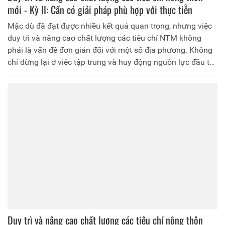
mới - Kỳ II: Cần có giải pháp phù hợp với thực tiễn
Mặc dù đã đạt được nhiều kết quả quan trọng, nhưng việc
duy trì và nâng cao chất lượng các tiêu chí NTM không
phải là vấn đề đơn giản đối với một số địa phương. Không
chỉ dừng lại ở việc tập trung và huy động nguồn lực đầu tư
xây dựng hạ tầng nông thôn mà việc giữ chuẩn các tiêu chí
“mềm” cũng cần những cách làm phù hợp, chính quyền và
nhân dân chung sức, đồng lòng để xây dựng được các
“miền quê đáng sống”.
Duy trì và nâng cao chất lượng các tiêu chí nông thôn