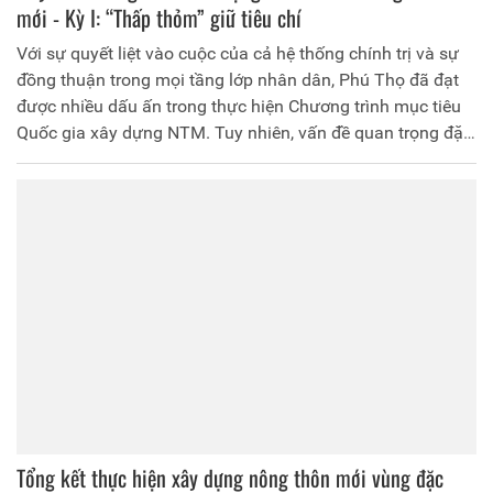
mới - Kỳ I: “Thấp thỏm” giữ tiêu chí
Với sự quyết liệt vào cuộc của cả hệ thống chính trị và sự
đồng thuận trong mọi tầng lớp nhân dân, Phú Thọ đã đạt
được nhiều dấu ấn trong thực hiện Chương trình mục tiêu
Quốc gia xây dựng NTM. Tuy nhiên, vấn đề quan trọng đặt
ra đối với các xã đã đạt chuẩn NTM và các xã đang xây
dựng NTM là làm sao để duy trì, nâng “chất” các tiêu chí
đạt. Để làm được điều này đòi hỏi phải có hướng đi đúng,
cách làm đúng.
Tổng kết thực hiện xây dựng nông thôn mới vùng đặc