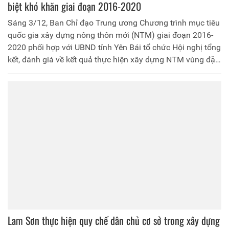
biệt khó khăn giai đoạn 2016-2020
Sáng 3/12, Ban Chỉ đạo Trung ương Chương trình mục tiêu
quốc gia xây dựng nông thôn mới (NTM) giai đoạn 2016-
2020 phối hợp với UBND tỉnh Yên Bái tổ chức Hội nghị tổng
kết, đánh giá về kết quả thực hiện xây dựng NTM vùng đặc
biệt khó khăn giai đoạn 2016 - 2020 và định hướng thực
hiện giai đoạn 2021 - 2025. Phó Thủ tướng Trịnh Đình
Dũng chủ trì Hội nghị. Dự Hội nghị còn có lãnh đạo các bộ,
ban ngành Trung ương, đại biểu 47 tỉnh trong cả nước. Về
phía Ủy ban Dân tộc, dự Hội nghị có Thứ trưởng Phó Chủ
nhiệm Y Thông.
Lam Sơn thực hiện quy chế dân chủ cơ sở trong xây dựng