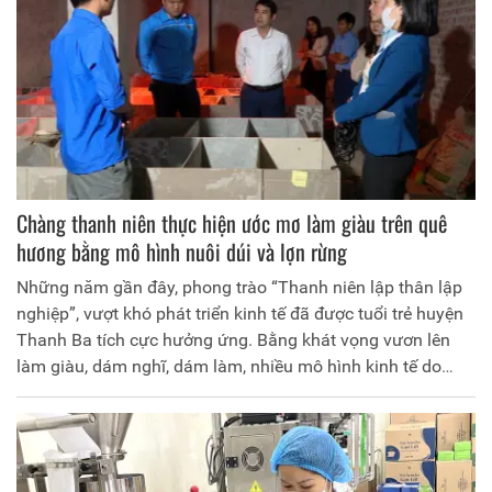
Chàng thanh niên thực hiện ước mơ làm giàu trên quê
hương bằng mô hình nuôi dúi và lợn rừng
Những năm gần đây, phong trào “Thanh niên lập thân lập
nghiệp”, vượt khó phát triển kinh tế đã được tuổi trẻ huyện
Thanh Ba tích cực hưởng ứng. Bằng khát vọng vươn lên
làm giàu, dám nghĩ, dám làm, nhiều mô hình kinh tế do
thanh niên làm chủ bước đầu đã cho hiệu quả. Mô hình
nuôi dúi và lợn rừng của anh Vũ Quốc Đạt ở xã Hoàng
Cương là một trong số những mô hình thanh niên tiêu biểu
làm kinh tế giỏi, góp phần tích cực trong phát triển nông