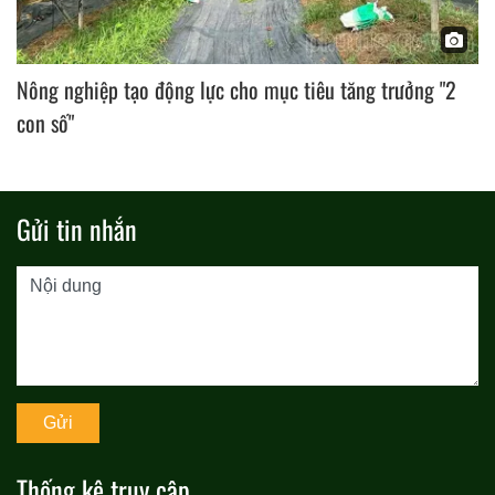
Nông nghiệp tạo động lực cho mục tiêu tăng trưởng "2
con số"
Gửi tin nhắn
Thống kê truy cập