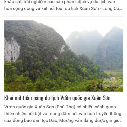
khảo sát, trải nghiệm các sản phẩm, dịch vụ du lịch văn
hoá cộng đồng và kết nối tour du lịch Xuân Sơn - Long Cốc
với chủ đề “Khám phá Xuân Sơn - Discover Xuân Sơn”
trong thời gian tổ chức Ngày hội văn hóa, thể thao năm
2024 tại huyện Tân Sơn.
Khai mở tiềm năng du lịch Vườn quốc gia Xuân Sơn
Vườn quốc gia Xuân Sơn (Phú Thọ) có nhiều cảnh quan
thiên nhiên nổi bật và mang đậm nét văn hoá truyền thống
của đồng bào dân tộc Dao, Mường vẫn đang được gìn giữ.