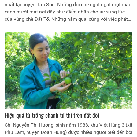
nhất tại huyện Tân Sơn. Những đồi chè ngút ngát một màu
xanh mướt mát nơi đây như điểm nhấn cho sự sung túc
của vùng chè Đất Tổ. Những năm qua, cùng với việc phát
triển du lịch gắn với đồi chè, chính quyền xã đã khuyến
khích người dân từng bước xây dựng thương hiệu chè
Long Cốc trở thành sản phẩm đặc trưng, tạo ấn tượng đẹp
cho du khách khi đặt chân đến vùng bán sơn địa này.
Hiệu quả từ trồng chanh tứ thì trên đất đồi
Chị Nguyễn Thị Hương, sinh năm 1988, khu Việt Hùng 3 (xã
Phú Lâm, huyện Đoan Hùng) được nhiều người biết đến bởi