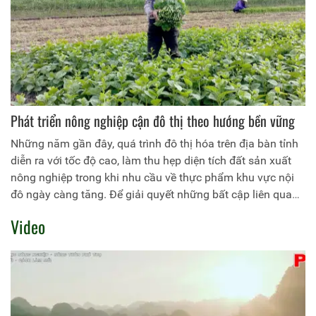
cho sự phát triển kinh tế nông thôn bền vững.
Phát triển nông nghiệp cận đô thị theo hướng bền vững
Những năm gần đây, quá trình đô thị hóa trên địa bàn tỉnh
diễn ra với tốc độ cao, làm thu hẹp diện tích đất sản xuất
nông nghiệp trong khi nhu cầu về thực phẩm khu vực nội
đô ngày càng tăng. Để giải quyết những bất cập liên quan
trong quá trình đô thị hóa, hướng đến xây dựng đô thị sinh
Video
thái bền vững cho tương lai, người dân các địa phương ven
đô đã thay đổi tư duy trong sản xuất, thay đổi mạnh mẽ cơ
cấu cây trồng, vật nuôi, đầu tư sản xuất nông nghiệp theo
hướng công nghệ cao...