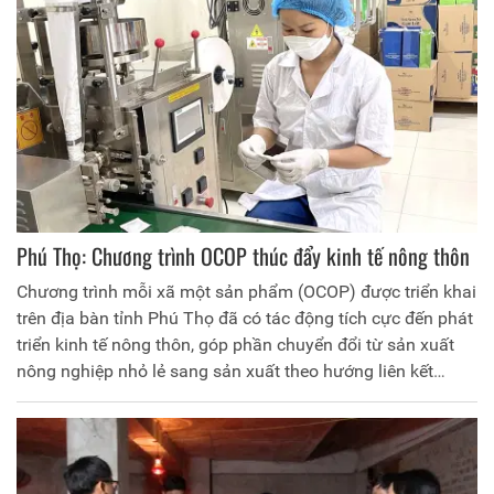
Phú Thọ: Chương trình OCOP thúc đẩy kinh tế nông thôn
Chương trình mỗi xã một sản phẩm (OCOP) được triển khai
trên địa bàn tỉnh Phú Thọ đã có tác động tích cực đến phát
triển kinh tế nông thôn, góp phần chuyển đổi từ sản xuất
nông nghiệp nhỏ lẻ sang sản xuất theo hướng liên kết
chuỗi giá trị, theo tiêu chuẩn, quy chuẩn, có truy xuất
nguồn gốc và theo nhu cầu thị trường, tạo nên hướng đi
mới, hiện đại, hiệu quả hơn trong sản xuất, kinh doanh giúp
kinh tế nông thôn phát triển bền vững.