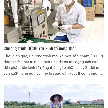
nghiệp và xây dựng Nông thôn mới.
Chương trình OCOP với kinh tế nông thôn
Thời gian qua, Chương trình mỗi xã một sản phẩm (OCOP)
được triển khai trên địa bàn tỉnh đã có tác động tích cực
đến phát triển kinh tế nông thôn, góp phần chuyển đổi từ
sản xuất nông nghiệp nhỏ lẻ sang sản xuất theo hướng liên
kết chuỗi giá trị, theo tiêu chuẩn, quy chuẩn, có truy xuất
nguồn gốc và theo nhu cầu thị trường, tạo nên hướng đi
mới, hiện đại, hiệu quả hơn trong sản xuất, kinh doanh các
sản phẩm truyền thống, hình thành những sản phẩm đặc
trưng mang thương hiệu địa phương. Đây là yếu tố căn bản