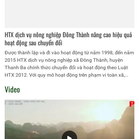
HTX dịch vụ nông nghiệp Đông Thành nâng cao hiệu quả
hoạt động sau chuyển đổi
Được thành lập và đi vào hoạt động từ năm 1998, đến năm
2015 HTX dịch vụ nông nghiệp xã Đông Thành, huyện
Thanh Ba chính thức chuyển đổi và hoạt động theo Luật
HTX 2012. Với quy mô hoạt động trên phạm vi toàn xã,
HTX đã thu hút 647 hộ là thành viên tham gia, với vốn góp
Video
bình quân 400.000 đồng/hộ. Để nâng cao hoạt động sau
chuyển đổi, HTX tiến hành củng cố sắp xếp lại bộ máy hoạt
động theo hướng tinh gọn, tập trung vào các ngành nghề
chủ yếu như: Dịch vụ giống - vật tư - phân bón; dịch vụ tín
dụng nội bộ; trồng rừng.