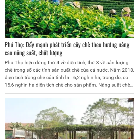
Phú Thọ: Đẩy mạnh phát triển cây chè theo hướng nâng
cao năng suất, chất lượng
Phú Thọ hiện đứng thứ 4 về diện tích, thứ 3 về sản lượng
chè trong số các tỉnh sản xuất chè của cả nước. Năm 2018,
diện tích trồng chè của tỉnh là 16,2 nghìn ha; trong đó, có
15,6 nghìn ha diện tích chè cho sản phẩm. Năng suất chè
búp tươi bình quân trên diện tích cho sản phẩm đạt hơn
111 tạ/ha. Sản lượng chè búp tươi ước đạt gần 173 nghìn
tấn.