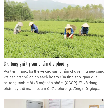
nhập cho người dân ở địa phương.
Gia tăng giá trị sản phẩm địa phương
Với tiềm năng, lợi thế về các sản phẩm chuyên nghiệp cùng
với các cơ chế, chính sách hỗ trợ của tỉnh, thời gian qua,
chương trình mỗi xã một sản phẩm (OCOP) đã và đang
phát huy thế mạnh của mỗi địa phương, đồng thời giúp
phát triển kinh tế khu vực nông thôn theo hướng gia tăng
giá trị nông sản, nâng cao năng lực cạnh tranh cho sản
phẩm của vùng Đất Tổ, đáp ứng nhu cầu ngày càng cao