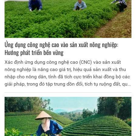
Ứng dụng công nghệ cao vào sản xuất nông nghiệp:
Hướng phát triển bền vững
Xác định ứng dụng công nghệ cao (CNC) vào sản xuất
nông nghiệp là nâng cao giá trị, hiệu quả sản xuất và thu
nhập cho nông dân, tỉnh đã tích cực triển khai đồng bộ các
giải pháp, trong đó tập trung dồn đổi, tích tụ ruộng đất, quy
hoạch vùng sản xuất tập trung, áp dụng khoa học công
nghệ vào sản xuất; thu hút doanh nghiệp vào đầu tư trong
lĩnh vực nông nghiệp CNC… Nhờ đó, nông nghiệp CNC của
tỉnh đã từng bước hình thành; nhiều mô hình sản xuất
nông nghiệp ứng dụng CNC đã phát huy hiệu quả, góp
phần tăng thu nhập trên đơn vị diện tích canh tác.