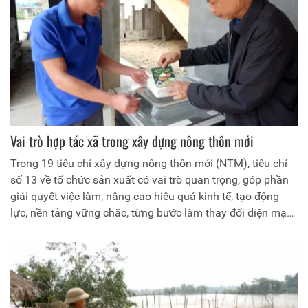
Vai trò hợp tác xã trong xây dựng nông thôn mới
Trong 19 tiêu chí xây dựng nông thôn mới (NTM), tiêu chí
số 13 về tổ chức sản xuất có vai trò quan trọng, góp phần
giải quyết việc làm, nâng cao hiệu quả kinh tế, tạo động
lực, nền tảng vững chắc, từng bước làm thay đổi diện mạo
nông thôn. Tại huyện Yên Lập, 100% xã đã hoàn thành tiêu
chí số 13, nhờ có sự đóng góp tích cực của các HTX qua
việc đổi mới, nâng cao chất lượng hoạt động, chuyển đổi
mô hình, ứng dụng công nghệ cao vào sản xuất đã góp
phần nâng cao thu nhập cho người dân, thúc đẩy quá trình