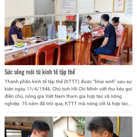
của thị trường.
Sức sống mới từ kinh tế tập thể
Thành phần kinh tế tập thể (KTTT) được “khai sinh” sau sự
kiện ngày 11/4/1946, Chủ tịch Hồ Chí Minh viết thư kêu gọi
điền chủ, nông gia Việt Nam tham gia hợp tác xã nông
nghiệp. 75 năm đã trôi qua, KTTT mà nòng cốt là hợp tác
xã (HTX) đóng vai trò quan trọng, đóng góp tích cực cho sự
phát triển kinh tế - xã hội của đất nước. Tuy nhiên, trước cơ
hội và thách thức của nền kinh tế thị trường định hướng xã
hội chủ nghĩa, KTTT luôn đổi mới để bắt nhịp với thời cuộc.