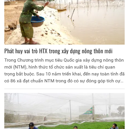
xây dựng NTM.
Phát huy vai trò HTX trong xây dựng nông thôn mới
Trong Chương trình mục tiêu Quốc gia xây dựng nông thôn
mới (NTM), hình thức tổ chức sản xuất là tiêu chí quan
trọng bắt buộc. Sau 10 năm triển khai, đến nay toàn tỉnh đã
có 86 xã đạt chuẩn NTM trong đó có sự đóng góp tích cực
của các Hợp tác xã (HTX) qua việc đổi mới nâng cao chất
lượng hoạt động. Cùng với việc chuyển đổi mô hình theo
Luật HTX năm 2012, các HTX hoạt động trong lĩnh vực
nông nghiệp đã tích cực ứng dụng công nghệ cao vào sản
xuất, khai thác tiềm năng thế mạnh, góp phần nâng cao
thu nhập cho người dân, thúc đẩy quá trình xây dựng NTM.