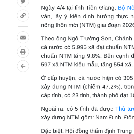
Ngày 4/4 tại tỉnh Tiền Giang,
Bộ Nô
vấn, lấy ý kiến định hướng thực 
nông thôn mới (NTM) giai đoạn 20
Theo ông Ngô Trường Sơn, Chánh 
cả nước có 5.995 xã đạt chuẩn NTM,
chuẩn NTM tăng 9,8%. Bên cạnh đ
597 xã NTM kiểu mẫu, tăng 554 xã.
Ở cấp huyện, cả nước hiện có 305
xây dựng NTM (chiếm 47,2%), tro
cấp tỉnh, có 23 tỉnh, thành phố đạt
Ngoài ra, có 5 tỉnh đã được
Thủ tư
xây dựng NTM gồm: Nam Định, Đồn
Đặc biệt, Hội đồng thẩm định Trung