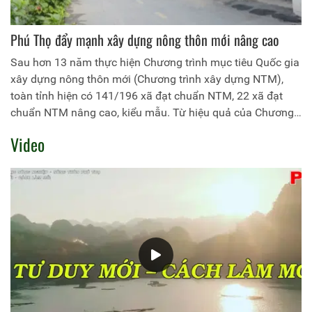
Phú Thọ đẩy mạnh xây dựng nông thôn mới nâng cao
Sau hơn 13 năm thực hiện Chương trình mục tiêu Quốc gia
xây dựng nông thôn mới (Chương trình xây dựng NTM),
toàn tỉnh hiện có 141/196 xã đạt chuẩn NTM, 22 xã đạt
chuẩn NTM nâng cao, kiểu mẫu. Từ hiệu quả của Chương
trình xây dựng NTM, NTM nâng cao, kinh tế - xã hội trên
Video
địa bàn tỉnh khởi sắc, quốc phòng - an ninh được giữ vững,
đời sống người dân không ngừng cải thiện và nâng lên.