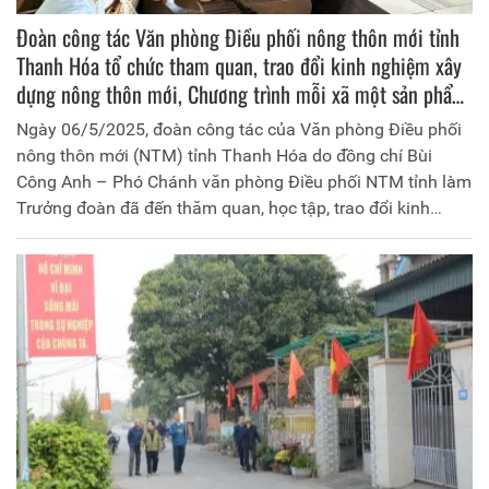
Đoàn công tác Văn phòng Điều phối nông thôn mới tỉnh
Thanh Hóa tổ chức tham quan, trao đổi kinh nghiệm xây
dựng nông thôn mới, Chương trình mỗi xã một sản phẩm
(OCOP) tại tỉnh Phú Thọ
Ngày 06/5/2025, đoàn công tác của Văn phòng Điều phối
nông thôn mới (NTM) tỉnh Thanh Hóa do đồng chí Bùi
Công Anh – Phó Chánh văn phòng Điều phối NTM tỉnh làm
Trưởng đoàn đã đến thăm quan, học tập, trao đổi kinh
nghiệm xây dựng nông thôn mới, Chương trình mỗi xã một
sản phẩm (OCOP) tại tỉnh Phú Thọ. Tiếp và làm việc với
Đoàn công tác có đồng chí Nguyễn Nam Cường, Phó
Chánh văn phòng và cán bộ của Văn phòng điều phối NTM
tỉnh Phú Thọ; nhân dân, cán bộ UBND các xã Tứ Xã, huyện
Lâm Thao và Hùng Lô, thành phố Việt Trì.