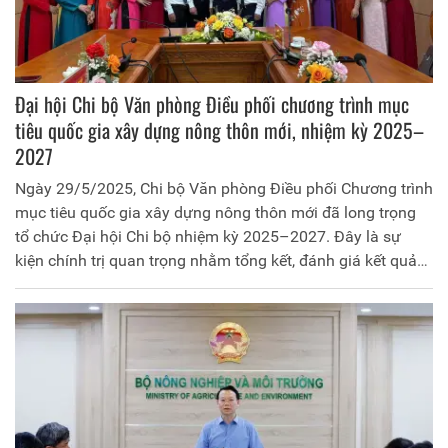
Đại hội Chi bộ Văn phòng Điều phối chương trình mục
tiêu quốc gia xây dựng nông thôn mới, nhiệm kỳ 2025–
2027
Ngày 29/5/2025, Chi bộ Văn phòng Điều phối Chương trình
mục tiêu quốc gia xây dựng nông thôn mới đã long trọng
tổ chức Đại hội Chi bộ nhiệm kỳ 2025–2027. Đây là sự
kiện chính trị quan trọng nhằm tổng kết, đánh giá kết quả
thực hiện nghị quyết Đại hội nhiệm kỳ 2022–2025; đồng
thời đề ra phương hướng, mục tiêu, nhiệm vụ và giải pháp
trong nhiệm kỳ mới. Đến dự và chỉ đạo Đại hội có Đồng chí
Trần Quốc Bình, Phó Bí thư Đảng ủy, Phó Giám đốc Sở
Nông nghiệp và Môi trường. Tham dự Đại hội còn có toàn
thể đảng viên trong Chi bộ.