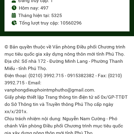
Đang truy cập: 1
Hôm nay: 497
Tháng hiện tại: 5325
Tổng lượt truy cập: 10560296
© Bản quyền thuộc về Văn phòng Điều phối Chương trình
mục tiêu quốc gia xây dựng nông thôn mới tỉnh Phú Thọ.
Địa chỉ: Số nhà 172 - Đường Minh Lang - Phường Thanh
Miếu - tỉnh Phú Thọ.
Điện thoại: (0210) 3992.715 - 0915382382 - Fax: (0210)
3992.715 - Email:
vanphongdieuphointmphutho@gmail.com.
Giấy phép thiết lập Trang thông tin điện tử số 0x/GP-TTĐT
do Sở Thông tin và Truyền thông Phú Thọ cấp ngày
xx/x/201x.
Chịu trách nhiệm nội dung: Nguyễn Nam Cường - Phó
chánh Văn phòng Điều phối Chương trình mục tiêu quốc
gia xây dựng nông thôn mới tỉnh Phú Thọ.