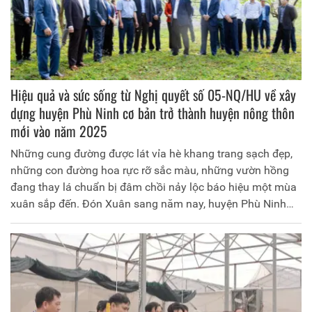
Hiệu quả và sức sống từ Nghị quyết số 05-NQ/HU về xây
dựng huyện Phù Ninh cơ bản trở thành huyện nông thôn
mới vào năm 2025
Những cung đường được lát vỉa hè khang trang sạch đẹp,
những con đường hoa rực rỡ sắc màu, những vườn hồng
đang thay lá chuẩn bị đâm chồi nảy lộc báo hiệu một mùa
xuân sắp đến. Đón Xuân sang năm nay, huyện Phù Ninh
càng bừng dậy sức sống nhờ hiệu quả từ công cuộc xây
dựng nông thôn mới.