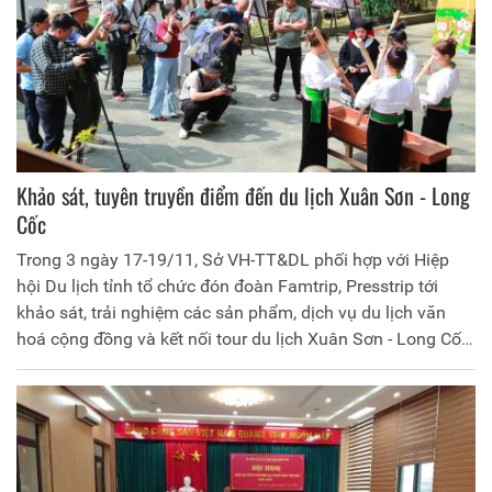
Khảo sát, tuyên truyền điểm đến du lịch Xuân Sơn - Long
Cốc
Trong 3 ngày 17-19/11, Sở VH-TT&DL phối hợp với Hiệp
hội Du lịch tỉnh tổ chức đón đoàn Famtrip, Presstrip tới
khảo sát, trải nghiệm các sản phẩm, dịch vụ du lịch văn
hoá cộng đồng và kết nối tour du lịch Xuân Sơn - Long Cốc
với chủ đề “Khám phá Xuân Sơn - Discover Xuân Sơn”
trong thời gian tổ chức Ngày hội văn hóa, thể thao năm
2024 tại huyện Tân Sơn.