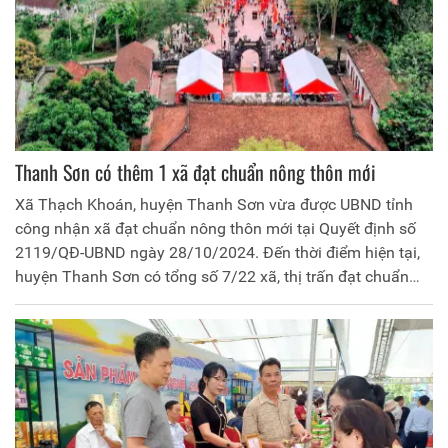
HĐND huyện; đồng chí Nguyễn Hữu Nhật – Phó Bí thư, Chủ
tịch UBND huyện và lãnh đạo các phòng, ban liên quan.
Thanh Sơn có thêm 1 xã đạt chuẩn nông thôn mới
Xã Thạch Khoán, huyện Thanh Sơn vừa được UBND tỉnh
công nhận xã đạt chuẩn nông thôn mới tại Quyết định số
2119/QĐ-UBND ngày 28/10/2024. Đến thời điểm hiện tại,
huyện Thanh Sơn có tổng số 7/22 xã, thị trấn đạt chuẩn
nông thôn mới.