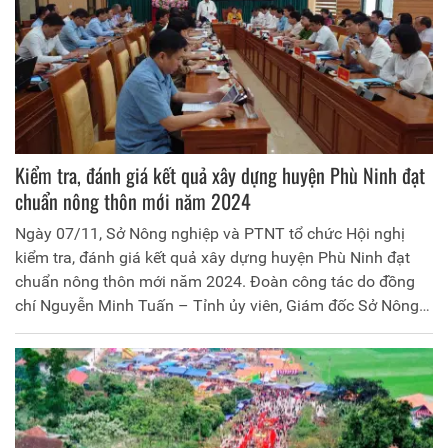
Kiểm tra, đánh giá kết quả xây dựng huyện Phù Ninh đạt
chuẩn nông thôn mới năm 2024
Ngày 07/11, Sở Nông nghiệp và PTNT tổ chức Hội nghị
kiểm tra, đánh giá kết quả xây dựng huyện Phù Ninh đạt
chuẩn nông thôn mới năm 2024. Đoàn công tác do đồng
chí Nguyễn Minh Tuấn – Tỉnh ủy viên, Giám đốc Sở Nông
nghiệp và Phát triển nông thôn làm Trưởng đoàn, tham dự
đoàn kiểm tra có các đồng chí là lãnh đạo các sở, ngành
phụ trách các tiêu chí nông thôn mới của tỉnh. Tiếp và làm
việc với đoàn về phía huyện Phù Ninh có đồng chí Nguyễn
Thị Tố Uyên – Tỉnh uỷ viên, Bí thư Huyện uỷ, Chủ tịch