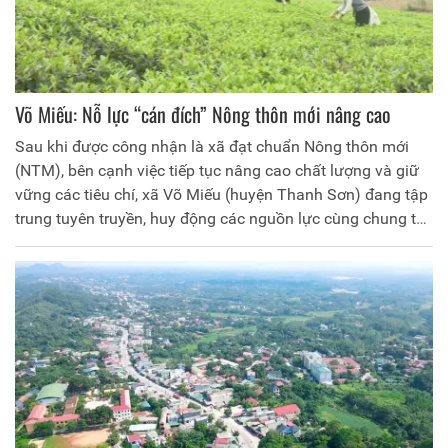
Võ Miếu: Nỗ lực “cán đích” Nông thôn mới nâng cao
Sau khi được công nhận là xã đạt chuẩn Nông thôn mới
(NTM), bên cạnh việc tiếp tục nâng cao chất lượng và giữ
vững các tiêu chí, xã Võ Miếu (huyện Thanh Sơn) đang tập
trung tuyên truyền, huy động các nguồn lực cùng chung tay
xây dựng NTM nâng cao, qua đó góp phần thay đổi diện
mạo nông thôn, nâng cao hơn nữa đời sống vật chất, tinh
thần nhân dân.