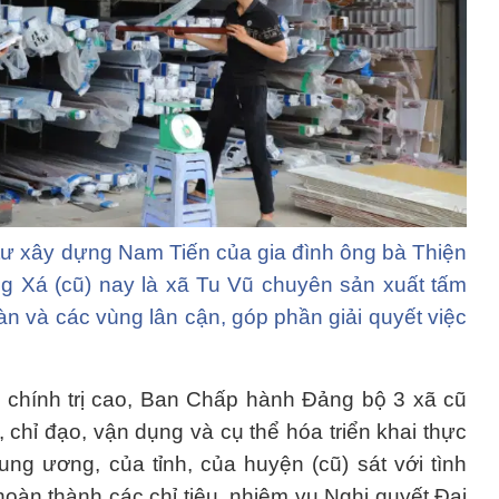
ư xây dựng Nam Tiến của gia đình ông bà Thiện
 Xá (cũ) nay là xã Tu Vũ chuyên sản xuất tấm
àn và các vùng lân cận, góp phần giải quyết việc
 chính trị cao, Ban Chấp hành Đảng bộ 3 xã cũ
h, chỉ đạo, vận dụng và cụ thể hóa triển khai thực
ung ương, của tỉnh, của huyện (cũ) sát với tình
hoàn thành các chỉ tiêu, nhiệm vụ Nghị quyết Đại