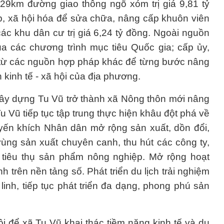
29km đường giao thông ngõ xóm trị giá 9,81 tỷ
, xã hội hóa để sửa chữa, nâng cấp khuôn viên
các khu dân cư trị giá 6,24 tỷ đồng. Ngoài nguồn
a các chương trình mục tiêu Quốc gia; cấp ủy,
 từ các nguồn hợp pháp khác để từng bước nâng
 kinh tế - xã hội của địa phương.
, xây dựng Tu Vũ trở thành xã Nông thôn mới nâng
Tu Vũ tiếp tục tập trung thực hiện khâu đột phá về
uyến khích Nhân dân mở rộng sản xuất, dồn đổi,
 vùng sản xuất chuyên canh, thu hút các công ty,
à tiêu thụ sản phẩm nông nghiệp. Mở rộng hoạt
 trên nền tảng số. Phát triển du lịch trải nghiệm
linh, tiếp tục phát triển đa dạng, phong phú sản
 để xã Tu Vũ khai thác tiềm năng kinh tế và du