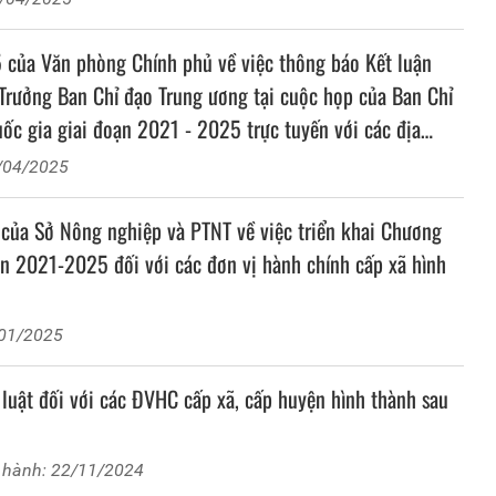
ủa Văn phòng Chính phủ về việc thông báo Kết luận
Trưởng Ban Chỉ đạo Trung ương tại cuộc họp của Ban Chỉ
ốc gia giai đoạn 2021 - 2025 trực tuyến với các địa
chuẩn bị công tác tổng kết các chương trình mục tiêu
4/04/2025
ủa Sở Nông nghiệp và PTNT về việc triển khai Chương
n 2021-2025 đối với các đơn vị hành chính cấp xã hình
/01/2025
luật đối với các ĐVHC cấp xã, cấp huyện hình thành sau
 hành: 22/11/2024