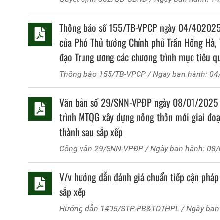
Thông báo số 155/TB-VPCP ngày 04/402025 c
của Phó Thủ tướng Chính phủ Trần Hồng Hà, 
đạo Trung ương các chương trình mục tiêu qu
phương về tình hình triển khai thực hiện và 
Thông báo
155/TB-VPCP
/ Ngày ban hành: 0
quốc gia giai đoạn 2021 - 2025
Văn bản số 29/SNN-VPĐP ngày 08/01/2025 c
trình MTQG xây dựng nông thôn mới giai đoạ
thành sau sắp xếp
Công văn
29/SNN-VPĐP
/ Ngày ban hành: 08
V/v hướng dẫn đánh giá chuẩn tiếp cận pháp 
sắp xếp
Hướng dẫn
1405/STP-PB&TDTHPL
/ Ngày ban