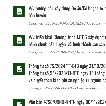
V/v hướng dẫn xây dựng Đề án/Kế hoạch tổ ch
bàn huyện
Công văn
8315/BTNMT-KSONMT
/ Ngày ban 
V/v triển khai Chương trình MTQG xây dựng 
hành chính cấp huyện, xã hình thành sau sắp
Công văn
5424/BNN-VPĐP
/ Ngày ban hành: 
Thông tư số 75/2024/TT-BTC ngày 31/10/2024
Thông tư số 55/2023/TT-BTC ngày 15 tháng 
và quyết toán kinh phí sự nghiệp từ nguồn n
quốc gia giai đoạn 2021-2025
Thông tư
75/2024/TT-BTC
/ Ngày ban hành: 3
Văn bản 4758/UBND-NNTN ngày 06/11/2024 c