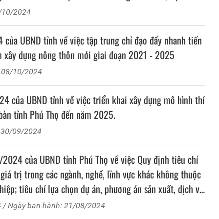
một số tiêu chí huyện nông thôn mới, huyện nông thôn
1/10/2024
 đoạn 2021 - 2025; triển khai thực hiện xã nông thôn mới
a UBND tỉnh về việc tập trung chỉ đạo đẩy nhanh tiến
m xây dựng nông thôn mới giai đoạn 2021 - 2025
: 08/10/2024
của UBND tỉnh về việc triển khai xây dựng mô hình thí
 bàn tỉnh Phú Thọ đến năm 2025.
 30/09/2024
024 của UBND tỉnh Phú Thọ về việc Quy định tiêu chí
 giá trị trong các ngành, nghề, lĩnh vực khác không thuộc
hiệp; tiêu chí lựa chọn dự án, phương án sản xuất, dịch vụ
c tiêu quốc gia giai đoạn 2021-2025 trên địa bàn tỉnh
4
/ Ngày ban hành: 21/08/2024