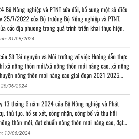
 Bộ Nông nghiệp và PTNT sửa đổi, bổ sung một số điều
 25/7/2022 của Bộ trưởng Bộ Nông nghiệp và PTNT,
 các địa phương trong quá trình triển khai thực hiện.
ành: 31/05/2024
a Sở Tài nguyên và Môi trường về việc Hướng dẫn thực
 chí xã nông thôn mới/xã nông thôn mới nâng cao, xã nông
/huyện nông thôn mới nâng cao giai đoạn 2021-2025
Môi trường.
: 28/06/2024
 13 tháng 6 năm 2024 của Bộ Nông nghiệp và Phát
tự, thủ tục, hồ sơ xét, công nhận, công bố và thu hồi
nông thôn mới, đạt chuẩn nông thôn mới nâng cao, đạt
h nhiệm vụ xây dựng nông thôn mới giai đoạn 2021 -
h: 13/06/2024