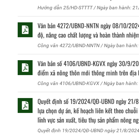
chí xã nông thôn mới nâng cao và ban hành 
Hướng dẫn
25/HD-STTTT
/ Ngày ban hành: 2
mới nâng cao trên địa bàn tỉnh Phú Thọ giai
thông minh
Văn bản 4272/UBND-NNTN ngày 08/10/2024 củ
độ, nâng cao chất lượng và hoàn thành nhiệ
Công văn
4272/UBND-NNTN
/ Ngày ban hành
Văn bản số 4106/UBND-KGVX ngày 30/9/2024 
điểm xã nông thôn mới thông minh trên địa
Công văn
4106/UBND-KGVX
/ Ngày ban hành:
Quyết định số 19/2024/QĐ-UBND ngày 21/8/2
lựa chọn dự án, kế hoạch liên kết theo chuỗi
lĩnh vực sản xuất, tiêu thụ sản phẩm nông ng
của cộng đồng thực hiện các Chương trình mụ
Quyết định
19/2024/QĐ-UBND ngày 21/8/202
Phú Thọ