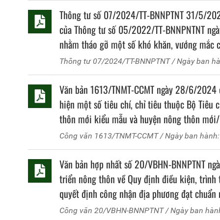
Thông tư số 07/2024/TT-BNNPTNT 31/5/2024
của Thông tư số 05/2022/TT-BNNPNTNT ngày
nhằm tháo gỡ một số khó khăn, vướng mắc của
Thông tư
07/2024/TT-BNNPTNT
/ Ngày ban h
Văn bản 1613/TNMT-CCMT ngày 28/6/2024 củ
hiện một số tiêu chí, chỉ tiêu thuộc Bộ Tiêu
thôn mới kiểu mẫu và huyện nông thôn mới
thuộc phạm vi quản lý của Sở Tài nguyên và 
Công văn
1613/TNMT-CCMT
/ Ngày ban hành
Văn bản hợp nhất số 20/VBHN-BNNPTNT ngày
triển nông thôn về Quy định điều kiện, trình 
quyết định công nhận địa phương đạt chuẩn 
chuẩn nông thôn mới kiểu mẫu và hoàn thàn
Công văn
20/VBHN-BNNPTNT
/ Ngày ban hàn