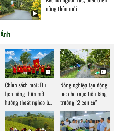
nông thôn mới
Ảnh
Chính sách mới: Du
Nông nghiệp tạo động
lịch nông thôn mở
lực cho mục tiêu tăng
hướng thoát nghèo bền
trưởng "2 con số"
vững