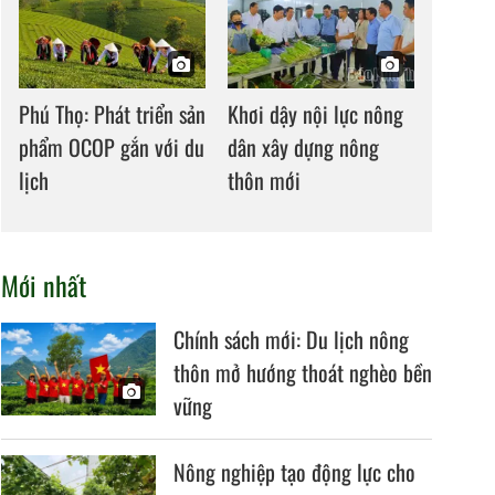
Phú Thọ: Phát triển sản
Khơi dậy nội lực nông
phẩm OCOP gắn với du
dân xây dựng nông
lịch
thôn mới
Mới nhất
Chính sách mới: Du lịch nông
thôn mở hướng thoát nghèo bền
vững
Nông nghiệp tạo động lực cho