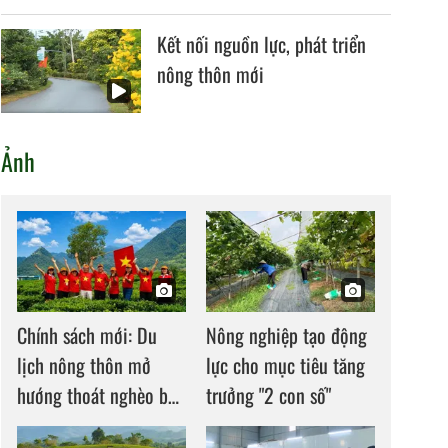
Kết nối nguồn lực, phát triển
nông thôn mới
Ảnh
Chính sách mới: Du
Nông nghiệp tạo động
lịch nông thôn mở
lực cho mục tiêu tăng
hướng thoát nghèo bền
trưởng "2 con số"
vững