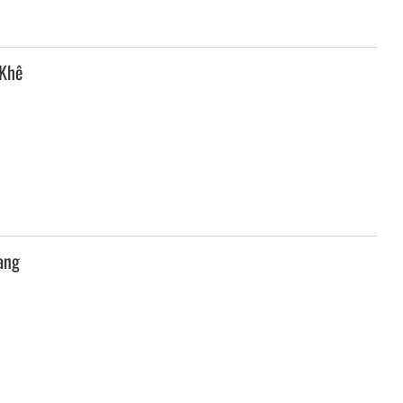
Khê
ang