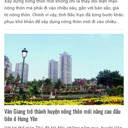
Xây dựng nông thôn mới không chỉ là thay đổi diện mạo
nông thôn mà phải đi vào chiều sâu, gắn với bản sắc, giá
trị nông thôn. Chính vì vậy, tỉnh Bắc Kạn đã từng bước khắc
phục khó khăn để xây dựng nông thôn mới đi vào chiều
sâu, hiệu quả và bền vững. Hướng đến xây dựng “Nông
nghiệp sinh thái, nông thôn hiện đại, nông dân chuyên
nghiệp”.
Văn Giang trở thành huyện nông thôn mới nâng cao đầu
tiên ở Hưng Yên
Với lợi thế giáp Thủ đô Hà Nội, những năm qua, huyện Văn