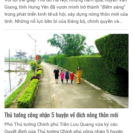
Giang, tỉnh Hưng Yên đã vươn mình trở thành "điểm sáng"
trong phát triển kinh tế-xã hội, xây dựng nông thôn mới của
tỉnh. Những nỗ lực bền bỉ của Đảng bộ, chính quyền và
nhân dân huyện Văn Giang đã được đền đáp xứng đáng
khi vừa được Thủ tướng Chính phủ công nhận là huyện
nông thôn mới nâng cao năm 2023 và là huyện đầu tiên
của tỉnh Hưng Yên đón nhận vinh dự này.
Thủ tướng công nhận 5 huyện về đích nông thôn mới
Phó Thủ tướng Chính phủ Trần Lưu Quang vừa ký các
Quyết định của Thủ tướng Chính phủ công nhận 5 huyện