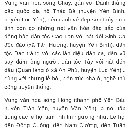
Vùng văn hóa sông Chảy, gắn với Danh thắng
cấp quốc gia hồ Thác Bà (huyện Yên Bình,
huyện Lục Yên), bên cạnh vẻ đẹp sơn thủy hữu
tình còn có những nét văn hóa đặc sắc của
đồng bào dân tộc Cao Lan với hát đối Sịnh Ca
độc đáo (xã Tân Hương, huyện Yên Bình), dân
tộc Dao trắng với các làn điệu dân ca, dân vũ
say đắm lòng người; dân tộc Tày với hát đón
dâu (Quan làng ở xã An Phú, huyện Lục Yên)...
cùng với những lễ hội, kiến trúc nhà ở, nghề thủ
công truyền thống.
Vùng văn hóa sông Hồng (thành phố Yên Bái,
huyện Trấn Yên, huyện Văn Yên) là nơi tập
trung các lễ hội tâm linh tín ngưỡng như: Lễ hội
đền Đông Cuông, đền Nam Cường, đền Tuần