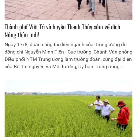
Thành phố Việt Trì và huyện Thanh Thủy sớm về đích
Nông thôn mới!
Ngày 17/8, đoàn công tác liên ngành của Trung ương do
đồng chí Nguyễn Minh Tiến - Cục trưởng, Chánh Văn phòng
Điều phối NTM Trung ương làm trưởng đoàn, cùng đại diện
của Bộ Tài nguyên và Môi trường, Ủy ban Trung ương
MTTQ Việt Nam đã có buổi làm việc, kiểm tra kết quả xây
dựng nông thôn mới tại thành phố Việt Trì và huyện Thanh
Thủy. Tiếp và làm việc với đoàn có đồng chí Trần Tú Anh –
PGĐ Sở Nông nghiệp và PTNT, Lãnh đạo Văn phòng Điều
phối NTM tỉnh; Lãnh đạo UBND thành phố Việt Trì và huyện
Thanh Thủy.