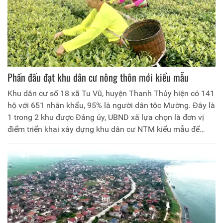
Phấn đấu đạt khu dân cư nông thôn mới kiểu mẫu
Khu dân cư số 18 xã Tu Vũ, huyện Thanh Thủy hiện có 141
hộ với 651 nhân khẩu, 95% là người dân tộc Mường. Đây là
1 trong 2 khu được Đảng ủy, UBND xã lựa chọn là đơn vị
điểm triển khai xây dựng khu dân cư NTM kiểu mẫu để
nhân rộng.