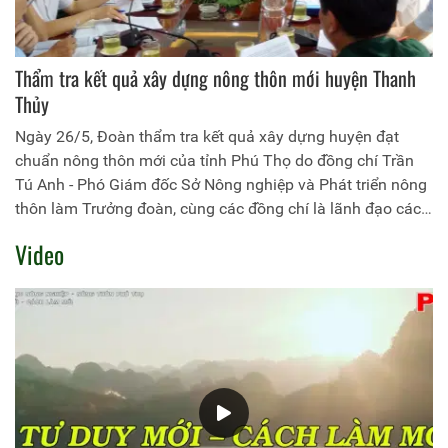
Thẩm tra kết quả xây dựng nông thôn mới huyện Thanh
Thủy
Ngày 26/5, Đoàn thẩm tra kết quả xây dựng huyện đạt
chuẩn nông thôn mới của tỉnh Phú Thọ do đồng chí Trần
Tú Anh - Phó Giám đốc Sở Nông nghiệp và Phát triển nông
thôn làm Trưởng đoàn, cùng các đồng chí là lãnh đạo các
sở, ngành phụ trách các tiêu chí nông thôn mới tỉnh đã tiến
Video
hành thẩm tra kết quả xây dựng huyện Thanh Thủy đạt
chuẩn nông thôn mới năm 2019. Tiếp và làm việc với đoàn
về phía huyện Thanh Thủy có đồng chí Nguyễn Văn Cường
- Phó Bí thư Thường trực Huyện ủy, Chủ tịch HĐND huyện;
đồng chí Dương Quốc Lâm - Phó Bí thư Huyện ủy, Chủ tịch
UBND huyện; đồng chí Nguyễn Minh Tân - UVBTV Huyện
ủy, Phó Chủ tịch UBND huyện và lãnh đạo các phòng, ban
liên quan.