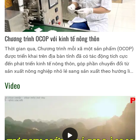
Chương trình OCOP với kinh tế nông thôn
Thời gian qua, Chương trình mỗi xã một sản phẩm (OCOP)
được triển khai trên địa bàn tỉnh đã có tác động tích cực
đến phát triển kinh tế nông thôn, góp phần chuyển đổi từ
sản xuất nông nghiệp nhỏ lẻ sang sản xuất theo hướng liên
kết chuỗi giá trị, theo tiêu chuẩn, quy chuẩn, có truy xuất
Video
nguồn gốc và theo nhu cầu thị trường, tạo nên hướng đi
mới, hiện đại, hiệu quả hơn trong sản xuất, kinh doanh các
sản phẩm truyền thống, hình thành những sản phẩm đặc
trưng mang thương hiệu địa phương. Đây là yếu tố căn bản
cho sự phát triển kinh tế nông thôn bền vững.