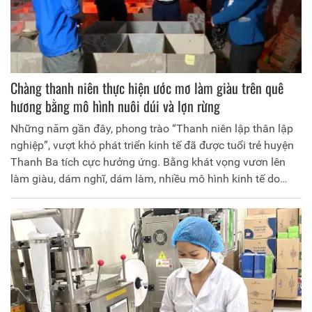
Chàng thanh niên thực hiện ước mơ làm giàu trên quê
hương bằng mô hình nuôi dúi và lợn rừng
Những năm gần đây, phong trào “Thanh niên lập thân lập
nghiệp”, vượt khó phát triển kinh tế đã được tuổi trẻ huyện
Thanh Ba tích cực hưởng ứng. Bằng khát vọng vươn lên
làm giàu, dám nghĩ, dám làm, nhiều mô hình kinh tế do
thanh niên làm chủ bước đầu đã cho hiệu quả. Mô hình
nuôi dúi và lợn rừng của anh Vũ Quốc Đạt ở xã Hoàng
Cương là một trong số những mô hình thanh niên tiêu biểu
làm kinh tế giỏi, góp phần tích cực trong phát triển nông
nghiệp và xây dựng Nông thôn mới.