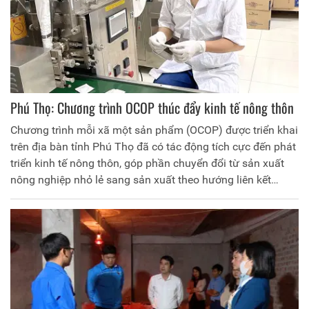
Phú Thọ: Chương trình OCOP thúc đẩy kinh tế nông thôn
Chương trình mỗi xã một sản phẩm (OCOP) được triển khai
trên địa bàn tỉnh Phú Thọ đã có tác động tích cực đến phát
triển kinh tế nông thôn, góp phần chuyển đổi từ sản xuất
nông nghiệp nhỏ lẻ sang sản xuất theo hướng liên kết
chuỗi giá trị, theo tiêu chuẩn, quy chuẩn, có truy xuất
nguồn gốc và theo nhu cầu thị trường, tạo nên hướng đi
mới, hiện đại, hiệu quả hơn trong sản xuất, kinh doanh giúp
kinh tế nông thôn phát triển bền vững.