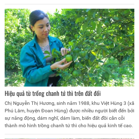
triển du lịch gắn với đồi chè, chính quyền xã đã khuyến
khích người dân từng bước xây dựng thương hiệu chè
Long Cốc trở thành sản phẩm đặc trưng, tạo ấn tượng đẹp
cho du khách khi đặt chân đến vùng bán sơn địa này.
Hiệu quả từ trồng chanh tứ thì trên đất đồi
Chị Nguyễn Thị Hương, sinh năm 1988, khu Việt Hùng 3 (xã
Phú Lâm, huyện Đoan Hùng) được nhiều người biết đến bởi
sự năng động, dám nghĩ, dám làm, biến đất đồi cằn cỗi
thành mô hình trồng chanh tứ thì cho hiệu quả kinh tế cao.