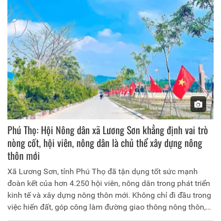
kinh tế - xã hội vùng đồng bào dân tộc thiểu số và miền núi
giai đoạn 2026-2030.
Phú Thọ: Hội Nông dân xã Lương Sơn khẳng định vai trò
nòng cốt, hội viên, nông dân là chủ thể xây dựng nông
thôn mới
Xã Lương Sơn, tỉnh Phú Thọ đã tận dụng tốt sức mạnh
đoàn kết của hơn 4.250 hội viên, nông dân trong phát triển
kinh tế và xây dựng nông thôn mới. Không chỉ đi đầu trong
việc hiến đất, góp công làm đường giao thông nông thôn,
các cấp Hội còn là "bà đỡ" giúp nhiều nông dân vươn lên