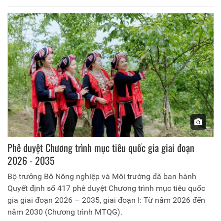
nhưng phải giữ đậm bản sắc văn hóa "Đất Tổ" dựa trên
khoa học công nghệ và chuyển đổi số.
Phê duyệt Chương trình mục tiêu quốc gia giai đoạn
2026 - 2035
Bộ trưởng Bộ Nông nghiệp và Môi trường đã ban hành
Quyết định số 417 phê duyệt Chương trình mục tiêu quốc
gia giai đoạn 2026 – 2035, giai đoạn I: Từ năm 2026 đến
năm 2030 (Chương trình MTQG).