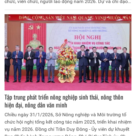
chức, viên chức, người lao động năm 2026. Dự và chỉ đạo
hội nghị có đồng chí Nguyễn Nam Cường – Phó Chánh
Văn phòng chuyên trách, cùng toàn thể cán bộ, công chức,
viên chức, người lao động Văn phòng Điều phối chương
trình MTQG xây dựng nông thôn mới tỉnh.
Tập trung phát triển nông nghiệp sinh thái, nông thôn
hiện đại, nông dân văn minh
Chiều ngày 31/1/2026, Sở Nông nghiệp và Môi trường tổ
chức hội nghị tổng kết công tác năm 2025, triển khai nhiệm
vụ năm 2026. Đồng chí Trần Duy Đông - Ủy viên dự khuyết