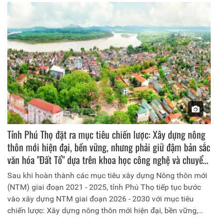
cây xanh mát, khu dân cư gọn gàng, ngăn nắp… đang góp
phần hình thành những miền quê đáng sống, nơi chất
lượng cuộc sống của người dân ngày càng được nâng lên.
Tỉnh Phú Thọ đặt ra mục tiêu chiến lược: Xây dựng nông
thôn mới hiện đại, bền vững, nhưng phải giữ đậm bản sắc
văn hóa "Đất Tổ" dựa trên khoa học công nghệ và chuyển
đổi số
Sau khi hoàn thành các mục tiêu xây dựng Nông thôn mới
(NTM) giai đoạn 2021 - 2025, tỉnh Phú Thọ tiếp tục bước
vào xây dựng NTM giai đoạn 2026 - 2030 với mục tiêu
chiến lược: Xây dựng nông thôn mới hiện đại, bền vững,