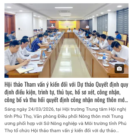
thôn bền vững trong giai đoạn mới.
Hội thảo Tham vấn ý kiến đối với Dự thảo Quyết định quy
định điều kiện, trình tự, thủ tục, hồ sơ xét, công nhận,
công bố và thu hồi quyết định công nhận nông thôn mới
giai đoạn 2026 - 2030
Sáng ngày 24/03/2026, tại Hội trường Trung tâm Hội nghị
tỉnh Phú Thọ, Văn phòng Điều phối Nông thôn mới Trung
ương phối hợp với Sở Nông nghiệp và Môi trường tỉnh Phú
Thọ tổ chức Hội thảo tham vấn ý kiến đối với dự thảo